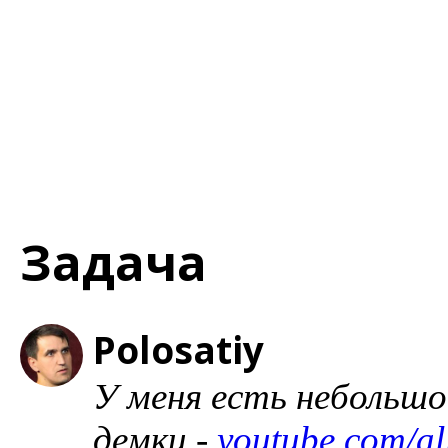
Задача
Polosatiy
У меня есть небольш
демки -
youtube.com/a